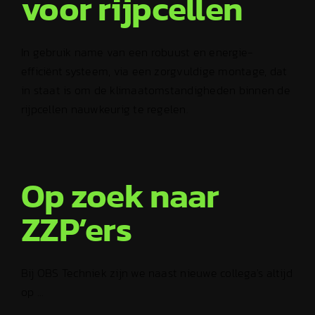
voor rijpcellen
In gebruik name van een robuust en energie-
efficiënt systeem, via een zorgvuldige montage, dat
in staat is om de klimaatomstandigheden binnen de
rijpcellen nauwkeurig te regelen.
Op zoek naar
ZZP’ers
Bij OBS Techniek zijn we naast nieuwe collega's altijd
op ...