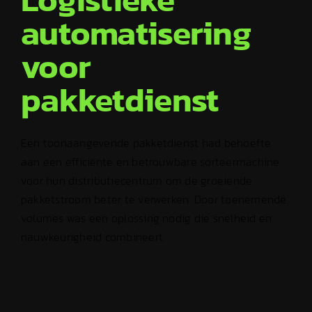
automatisering
voor
pakketdienst
Een toonaangevende pakketdienst had behoefte
aan een efficiënte en betrouwbare sorteermachine
voor hun distributiecentrum om de groeiende
pakketstroom beter te verwerken. Door toenemende
volumes was een oplossing nodig die snelheid en
nauwkeurigheid combineert.