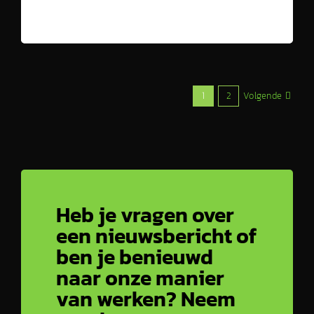
Volgende
1
2
Heb je vragen over
een nieuwsbericht of
ben je benieuwd
naar onze manier
van werken? Neem