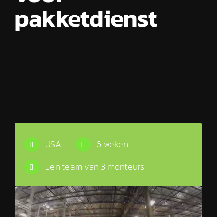
pakketdienst
USA
6 weken
Een team van 3 monteurs