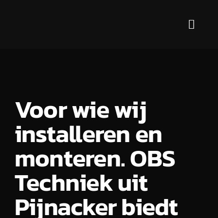
Ga
naar
Toggl
inhoud
Navig
Diensten
Voor wie?
Voor wie wij
Markten
installeren en
Over ons
monteren. OBS
Contact
Techniek uit
Pijnacker biedt