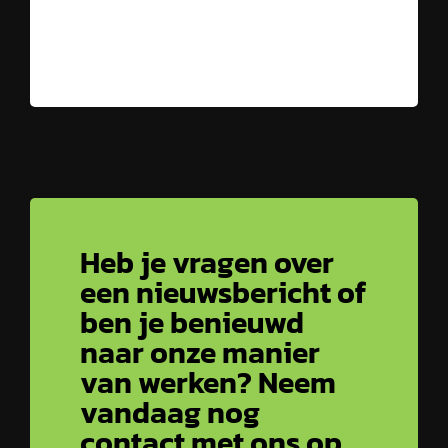
Heb je vragen over
een nieuwsbericht of
ben je benieuwd
naar onze manier
van werken? Neem
vandaag nog
contact met ons op