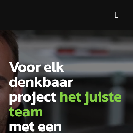
Ga
naar
Toggl
inhoud
Navig
Diensten
Voor wie?
Voor elk
Markten
denkbaar
Over ons
project
het juiste
Contact
team
met een