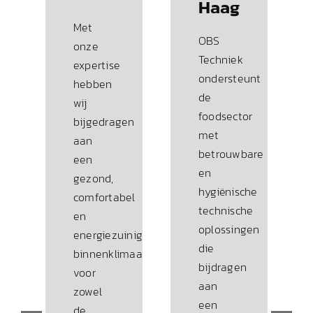
Haag
Met
OBS
onze
Techniek
expertise
ondersteunt
hebben
de
wij
foodsector
bijgedragen
met
aan
betrouwbare
een
en
gezond,
hygiënische
comfortabel
technische
en
oplossingen
energiezuinig
die
binnenklimaat
bijdragen
voor
aan
zowel
een
de