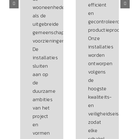
efficiënt
wooneenheden
en
als de
gecontroleerd
uitgebreide
productieproces.
gemeenschappelijke
Onze
voorzieningen.
installaties
De
worden
installaties
ontworpen
sluiten
volgens
aan op
de
de
hoogste
duurzame
kwaliteits-
ambities
en
van het
veiligheidseisen,
project
zodat
en
elke
vormen
schakel