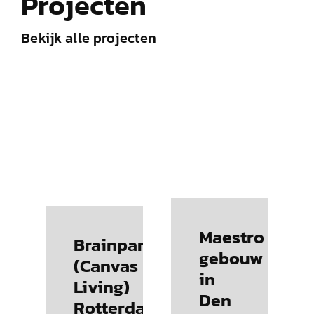
Projecten
Bekijk alle projecten
Maestro
Brainpark
gebouw
(Canvas
in
Living)
Den
Rotterdam