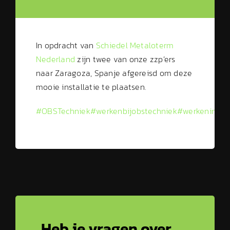
In opdracht van
Schiedel Metaloterm
Nederland
zijn twee van onze zzp’ers
naar Zaragoza, Spanje afgereisd om deze
mooie installatie te plaatsen.
#OBSTechniek
#werkenbijobstechniek
#werkenindet
Heb je vragen over