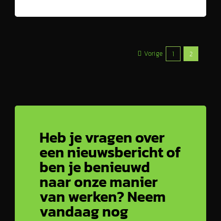
Vorige
1
2
Heb je vragen over
een nieuwsbericht of
ben je benieuwd
naar onze manier
van werken? Neem
vandaag nog